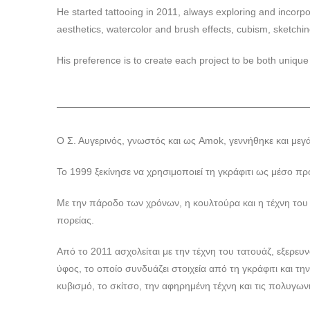
He started tattooing in 2011, always exploring and incorpor
aesthetics, watercolor and brush effects, cubism, sketchin
His preference is to create each project to be both uniqu
Ο Σ. Αυγερινός, γνωστός και ως Amok, γεννήθηκε και με
Το 1999 ξεκίνησε να χρησιμοποιεί τη γκράφιτι ως μέσο 
Με την πάροδο των χρόνων, η κουλτούρα και η τέχνη του
πορείας.
Από το 2011 ασχολείται με την τέχνη του τατουάζ, εξερε
ύφος, το οποίο συνδυάζει στοιχεία από τη γκράφιτι και την
κυβισμό, το σκίτσο, την αφηρημένη τέχνη και τις πολυγων