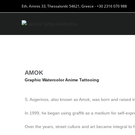
Eth. Aminis 33, Thessaloniki 54621, Greece - +30 2316 070 988
AMOK
Graphic Watercolor Anime Tattooing
S. Avgerinos, also known as Amok, was born and raised in 
In 1999, he began using graffiti as a medium for self-expr
Over the years, street culture and art became integral to 