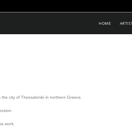
HOME
ARTIS
the city of Thessaloniki in northern Greece.
ession.
his work.