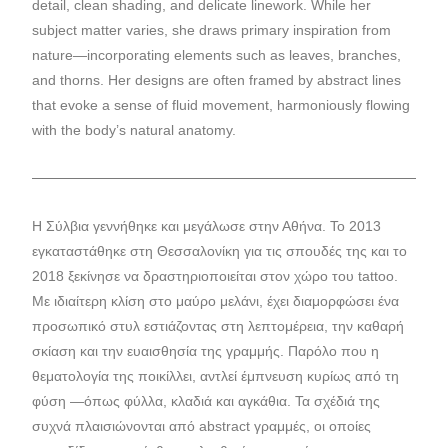
detail, clean shading, and delicate linework. While her
subject matter varies, she draws primary inspiration from
nature—incorporating elements such as leaves, branches,
and thorns. Her designs are often framed by abstract lines
that evoke a sense of fluid movement, harmoniously flowing
with the body’s natural anatomy.
Η Σύλβια γεννήθηκε και μεγάλωσε στην Αθήνα. Το 2013
εγκαταστάθηκε στη Θεσσαλονίκη για τις σπουδές της και το
2018 ξεκίνησε να δραστηριοποιείται στον χώρο του tattoo.
Με ιδιαίτερη κλίση στο μαύρο μελάνι, έχει διαμορφώσει ένα
προσωπικό στυλ εστιάζοντας στη λεπτομέρεια, την καθαρή
σκίαση και την ευαισθησία της γραμμής. Παρόλο που η
θεματολογία της ποικίλλει, αντλεί έμπνευση κυρίως από τη
φύση —όπως φύλλα, κλαδιά και αγκάθια. Τα σχέδιά της
συχνά πλαισιώνονται από abstract γραμμές, οι οποίες