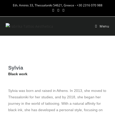
Eth. Aminis 33, Thessaloniki 54621, Greece - +30 2316 070 988
Menu
Sylvia
Black work
Sylvia was born and raised in Athens. In 2013, she moved to
Thessaloniki for her studies, and by 2018, she began her
journey in the world of tattooing. With a natural affinity for
black ink, she has developed a personal style, focusing on