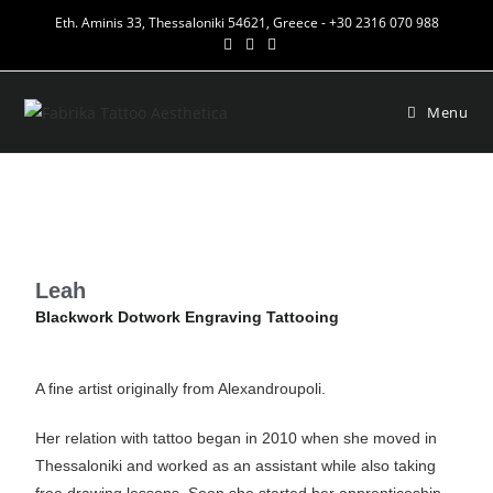
Eth. Aminis 33, Thessaloniki 54621, Greece - +30 2316 070 988
Menu
Leah
Blackwork Dotwork Engraving Tattooing
A fine artist originally from Alexandroupoli.
Her relation with tattoo began in 2010 when she moved in
Thessaloniki and worked as an assistant while also taking