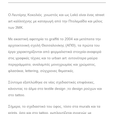
Ο Λευτέρης Κοκολιός ,γνωστός και ως Lekό είναι ένας street
art καλλιτέχνης με καταγωγή από την Πτολεμαΐδα και μέλος
των 3ΜΚ.
Με εικαστική αφετηρία το graffiti το 2004 και μετέπειτα την
αρχιτεκτονική σχολή Θεσσαλονίκης (ΑΠΘ), τα πρώτα του
έργα χαρακτηρίζονται από φορμαλιστικά στοιχεία-αναφορά
στις γραφικές τέχνες και το urban art: εντονότερα μαύρα
περιγράμματα, αναλαμπές μονοχρωμίας και χρώματος,
φλασάκια, lettering, σύγχρονες θεματικές.
Σύντομα εξαπλώθηκε σε νέες σχεδιαστικές επιφάνειες,
κάνοντας το άλμα στο textile design ,το design ρούχων και
στο tattoo.
Σήμερα, το σχεδιαστικό του ύφος, τόσο στα murals και τα
prints, όσο και στο tattoo, εμπλουτίζεται συνεχώς με