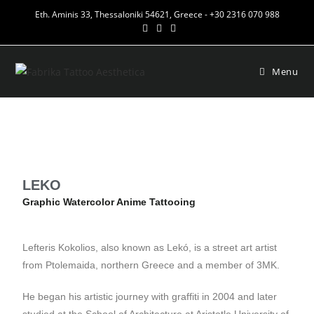
Eth. Aminis 33, Thessaloniki 54621, Greece - +30 2316 070 988
Menu
LEKO
Graphic Watercolor Anime Tattooing
Lefteris Kokolios, also known as Lekó, is a street art artist
from Ptolemaida, northern Greece and a member of 3MK.
He began his artistic journey with graffiti in 2004 and later